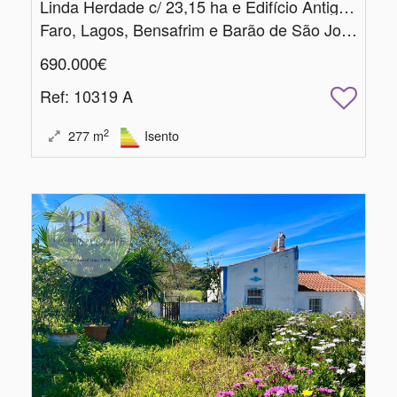
Linda Herdade c/ 23,15 ha e Edifício Antigo em Ruínas c/ 277 m2
Faro, Lagos, Bensafrim e Barão de São João
690.000€
Ref
: 10319 A
2
277
m
Isento