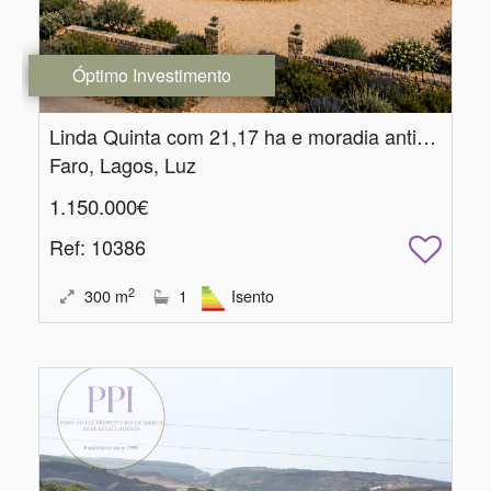
Óptimo Investimento
Linda Quinta com 21,17 ha e moradia antiga com 320 m2
Faro, Lagos, Luz
1.150.000€
Ref
: 10386
2
300
m
1
Isento