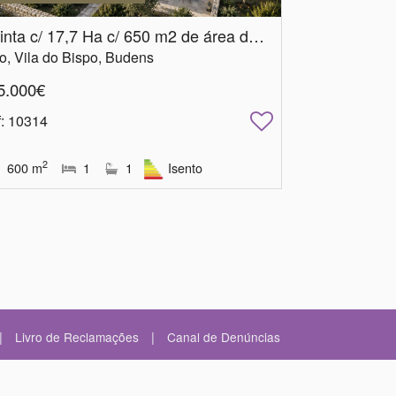
Quinta c/ 17,7 Ha c/ 650 m2 de área de construção
o, Vila do Bispo, Budens
5.000€
f
: 10314
2
600
m
1
1
Isento
|
|
Livro de Reclamações
Canal de Denúncias
io
©2026
Powered by