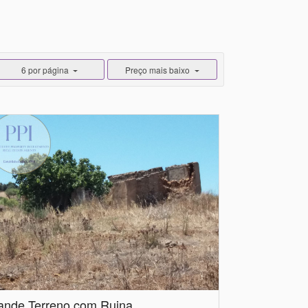
6 por página
Preço mais baixo
ande Terreno com Ruina