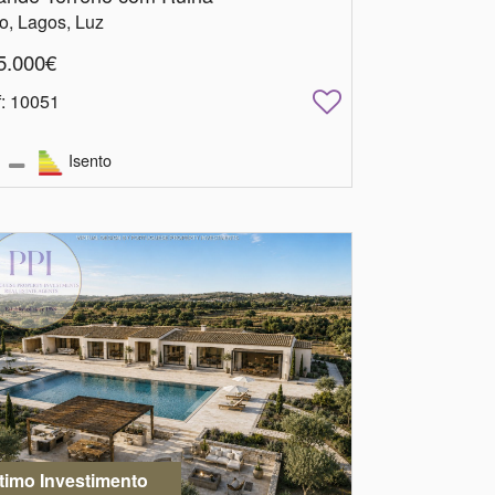
o, Lagos, Luz
5.000€
f
: 10051
Isento
timo Investimento