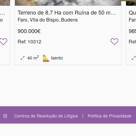
da Herdade c/ 23,15 ha e Edifício Antigo em Ruínas c/ 277 m2
Terreno de 8,7 Ha com Ruína de 50 m2, Poço e Vistas Panorâmicas fantásticas
ão
Faro, Vila do Bispo, Budens
Far
900.000€
98
Ref
: 10312
Re
2
40
m
Isento
|
Centros de Resolução de Litígios
Política de Privacidade
Website e CRM Imobiliár
 Imobiliária, Unipessoal Lda AMI: 9454