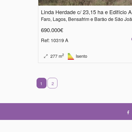
Lin
Faro, Lagos, Bensafrim e Barão de São Jo
690.000€
Ref
: 10319 A
2
277
m
Isento
1
2
PPI,
Portuguese Property Investments - Sociedade de Mediação