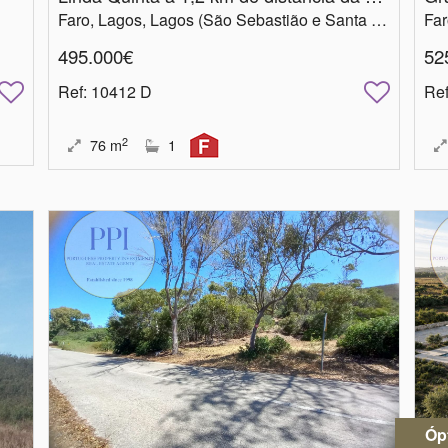
Faro, Lagos, Lagos (São Sebastião e Santa Maria)
Far
495.000€
52
Ref
: 10412 D
Re
2
76
m
1
Óp