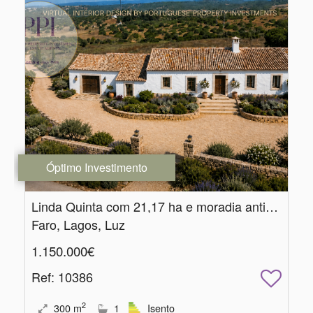
Óptimo Investimento
Linda Quinta com 21,17 ha e moradia antiga com 320 m2
Faro, Lagos, Luz
1.150.000€
Ref
: 10386
2
300
m
1
Isento