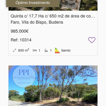
Óptimo Investimento
Quinta c/ 17,7 Ha c/ 650 m2 de área de construção
Faro, Vila do Bispo, Budens
985.000€
Ref
: 10314
2
600
m
1
1
Isento