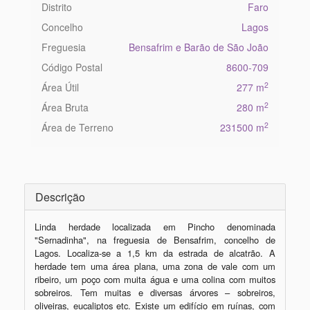
Distrito
Faro
Concelho
Lagos
Freguesia
Bensafrim e Barão de São João
Código Postal
8600-709
2
Área Útil
277 m
2
Área Bruta
280 m
2
Área de Terreno
231500 m
Descrição
Linda herdade localizada em Pincho denominada 
"Sernadinha", na freguesia de Bensafrim, concelho de 
Lagos. Localiza-se a 1,5 km da estrada de alcatrão. A 
herdade tem uma área plana, uma zona de vale com um 
ribeiro, um poço com muita água e uma colina com muitos 
sobreiros. Tem muitas e diversas árvores – sobreiros, 
oliveiras, eucaliptos etc. Existe um edifício em ruínas, com 