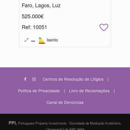
Faro, Lagos, Luz
525.000€
Ref
: 10051
Isento
|
Centros de Resolução de Litígios
|
|
Política de Privacidade
Livro de Reclamações
Canal de Denúncias
PPI,
Portuguese Property Investments - Sociedade de Mediação Imobiliária,
Unipessoal Lda AMI: 9454