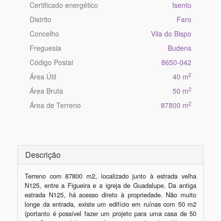
Certificado energético
Isento
Distrito
Faro
Concelho
Vila do Bispo
Freguesia
Budens
Código Postal
8650-042
2
Área Útil
40 m
2
Área Bruta
50 m
2
Área de Terreno
87800 m
Descrição
Terreno com 87800 m2, localizado junto à estrada velha 
N125, entre a Figueira e a igreja de Guadalupe. Da antiga 
estrada N125, há acesso direto à propriedade. Não muito 
longe da entrada, existe um edifício em ruínas com 50 m2 
(portanto é possível fazer um projeto para uma casa de 50 