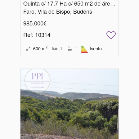
Quinta c/ 17,7 Ha c/ 650 m2 de área de construção
Faro, Vila do Bispo, Budens
985.000€
Ref
: 10314
2
600
m
1
1
Isento