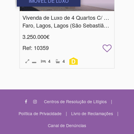
IMÓVEL DE LUXO
Vivenda de Luxo de 4 Quartos C/ Garagem & Piscina
Faro, Lagos, Lagos (São Sebastião e Santa Maria)
3.250.000€
Ref
: 10359
4
4
|
Centros de Resolução de Litígios
|
|
Política de Privacidade
Livro de Reclamações
Canal de Denúncias