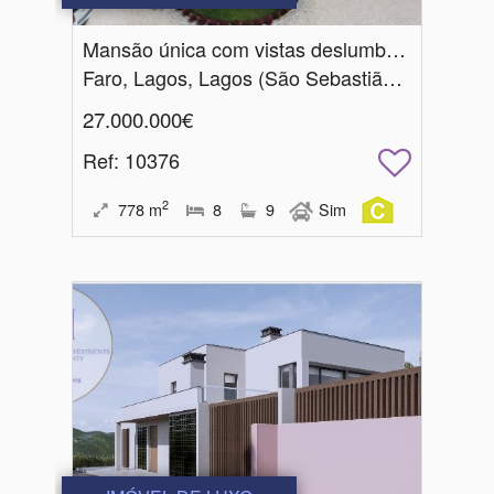
Mansão única com vistas deslumbrantes sobre o mar
Faro, Lagos, Lagos (São Sebastião e Santa Maria)
27.000.000€
Ref
: 10376
2
778
m
8
9
Sim