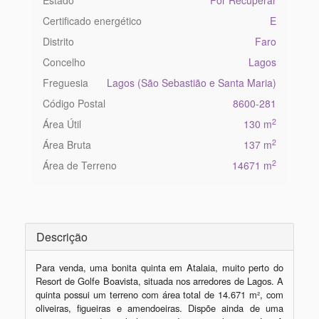
Estado
Por Recuperar
Certificado energético
E
Distrito
Faro
Concelho
Lagos
Freguesia
Lagos (São Sebastião e Santa Maria)
Código Postal
8600-281
2
Área Útil
130 m
2
Área Bruta
137 m
2
Área de Terreno
14671 m
Descrição
Para venda, uma bonita quinta em Atalaia, muito perto do 
Resort de Golfe Boavista, situada nos arredores de Lagos. A 
quinta possui um terreno com área total de 14.671 m², com 
oliveiras, figueiras e amendoeiras. Dispõe ainda de uma 