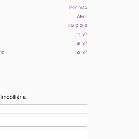
Portimão
Alvor
8500-000
2
41 m
2
56 m
2
eno
53 m
Imobiliária