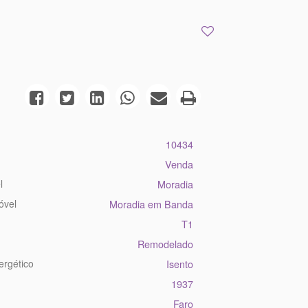
10434
Venda
l
Moradia
óvel
Moradia em Banda
T1
Remodelado
ergético
Isento
1937
Faro