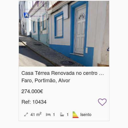
Casa Térrea Renovada no centro da Vila
Faro, Portimão, Alvor
274.000€
Ref
: 10434
2
41
m
1
1
Isento